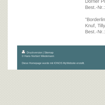
Dörner Pl
Best.-Nr.
"Borderli
Knuf, Till
Best.-Nr.
Druckversion
|
Sitemap
© Hans-Norbert Wiedemann
Diese Homepage wurde mit
IONOS MyWebsite
erstellt.