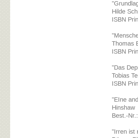
"Grundlag
Hilde Sch
ISBN Pri
"Mensche
Thomas 
ISBN Pri
"Das Dep
Tobias T
ISBN Pri
"EIne an
Hinshaw
Best.-Nr.
"Irren is