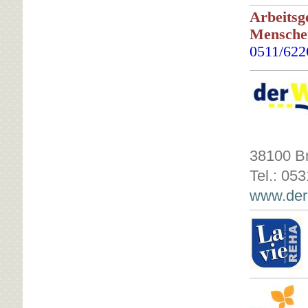
:
Arbeitsg
Mensche
0511/622
38100 Br
Tel.: 05
www.der