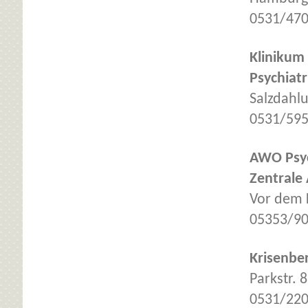
0531/47
Klinikum 
Psychiat
Salzdahl
0531/59
AWO Psyc
Zentrale
Vor dem 
05353/9
Krisenbe
Parkstr. 
0531/22