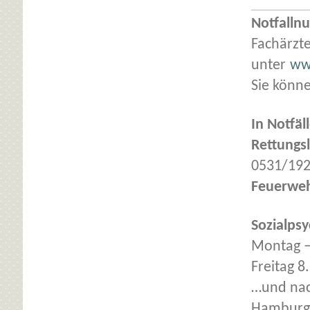
Notfalln
Fachärzte
unter
ww
Sie könn
In Notfäl
Rettungsl
0531/19
Feuerweh
Sozialpsy
Montag –
Freitag 8
…und nac
Hamburge