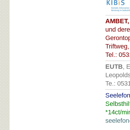
AMBET,
und dere
Gerontop
Triftweg,
Tel.: 05
EUTB
, 
Leopold
Te.: 053
Seelefo
Selbsthi
*14ct/mi
seelefon