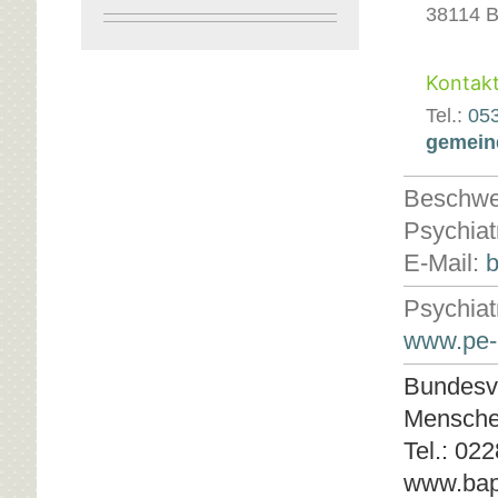
38114 
Kontak
Tel.:
05
E
gemein
-
M
Beschwer
a
Psychiat
i
E-Mail:
l
-
Psychiat
A
www.pe-
d
r
Bundesve
e
Mensch
s
Tel.: 02
s
www.bap
e