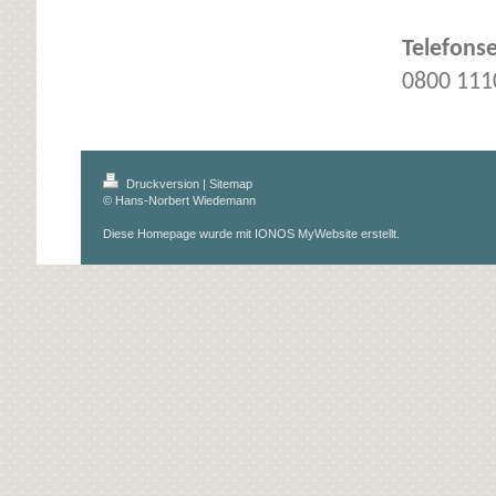
Telefons
0800 111
Druckversion
|
Sitemap
© Hans-Norbert Wiedemann
Diese Homepage wurde mit
IONOS MyWebsite
erstellt.